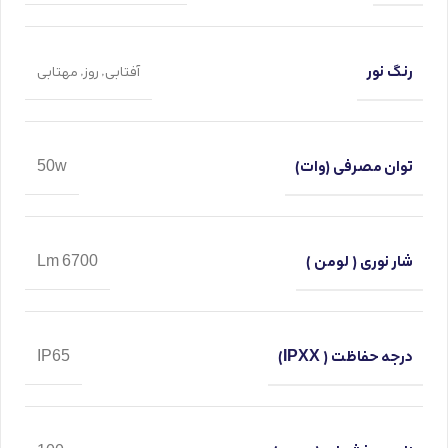
رنگ نور
آفتابی
,
روز
,
مهتابی
توان مصرفی (وات)
50w
شار نوری ( لومن )
6700 Lm
درجه حفاظت ( IPXX)
IP65