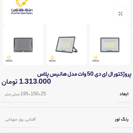
برای بزرگنمایی کلیک کنید
پروژکتور ال ای دی 50 وات مدل هانیس پلاس
1,313,000
تومان
ابعاد
25*150*195 میلی متر
رنگ نور
آفتابی
,
روز
,
مهتابی