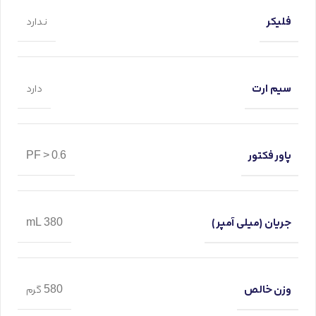
فلیکر
ندارد
سیم ارت
دارد
پاور فکتور
PF > 0.6
جریان (میلی آمپر)
380 mL
وزن خالص
580 گرم