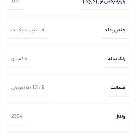
زاویه پخش نور ( درجه )
100
جنس بدنه
آلومینیوم دایکست
رنگ بدنه
خاکستری
ضمانت
9 + 12 ماه تعویض
ولتاژ
230V