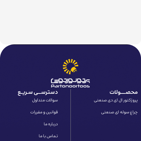
,000
محصـــــولات
دسترســـی سـریــع
پروژکتور ال ای دی صنعتی
سوالات متداول
چراغ سوله ای صنعتی
قوانین و مقررات
درباره ما
تماس با ما