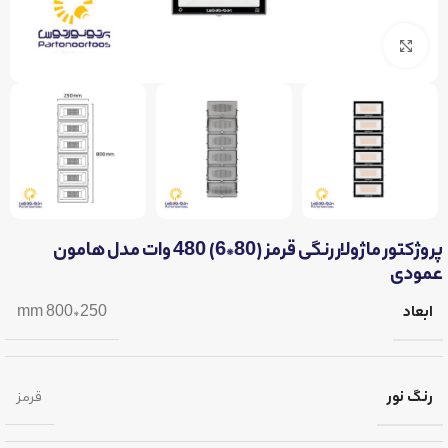
برای بزرگنمایی کلیک کنید
پروژکتور ماژولار رنگی قرمز (80*6) 480 وات مدل هامون
عمودی
ابعاد
250*800 mm
رنگ نور
قرمز