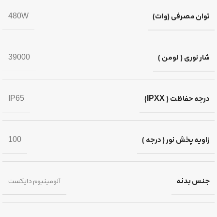
توان مصرفی (وات)
480W
شار نوری ( لومن )
39000
درجه حفاظت ( IPXX)
IP65
زاویه پخش نور ( درجه )
100
جنس بدنه
آلومینیوم دایکست