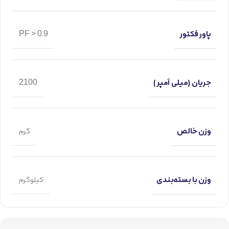
پاور فکتور
PF > 0.9
جریان (میلی آمپر)
2100
وزن خالص
گرم
وزن با بسته‌بندی
کیلوگرم