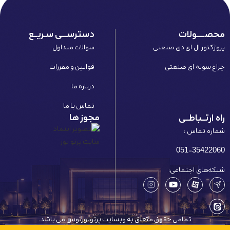
محصـــــولات
دسترســـی سـریــع
پروژکتور ال ای دی صنعتی
سوالات متداول
چراغ سوله ای صنعتی
قوانین و مقررات
درباره ما
تماس با ما
مجوز ها
راه ارتــباطــی
شماره تماس :
051-35422060
شبکه‌های اجتماعی:
تمامی حقوق متعلق به وبسایت پرتونورتوس می باشد.