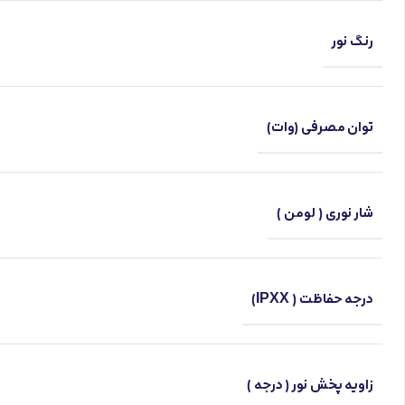
رنگ نور
توان مصرفی (وات)
شار نوری ( لومن )
درجه حفاظت ( IPXX)
زاویه پخش نور ( درجه )