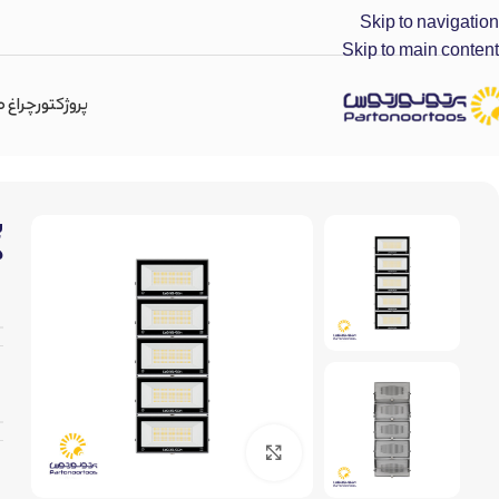
Skip to navigation
Skip to main content
پروژکتور
چراغ 
پرتو نور توس
»
پروژکتور ال ای دی صنعتی
»
پروژکتور ماژولار رنگی انبه‌ای (80*5) 400 وات مدل هامون عمودی
ه
برای بزرگنمایی کلیک کنید