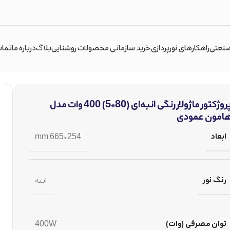
صنعتی
راهکارهای نورپردازی
خرید سازمانی محصولات روشنایی
بلاگ
درباره ما
تماس
پروژکتور ماژولار رنگی انبه‌ای (80*5) 400 وات مدل
امون عمودی
ابعاد
254*665 mm
رنگ نور
انبه
توان مصرفی (وات)
400W