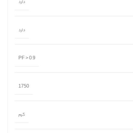
دارد
دارد
PF > 0.9
1750
گرم