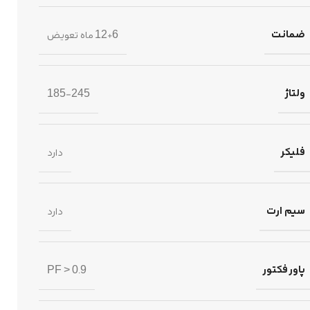
ضمانت
12+6 ماه تعویض
ولتاژ
185-245
فلیکر
دارد
سیم ارت
دارد
پاور فکتور
PF > 0.9