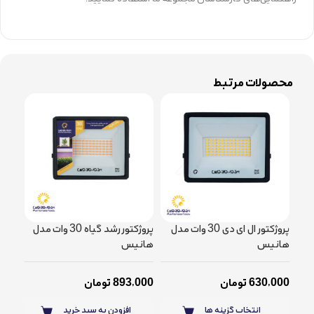
محصولات مرتبط
پروژکتور ال ای دی 30 وات مدل
پروژکتور رشد گیاه 30 وات مدل
هانیس
هانیس
هان
630,000
تومان
893,000
تومان
,000
انتخاب گزینه ها
افزودن به سبد خرید