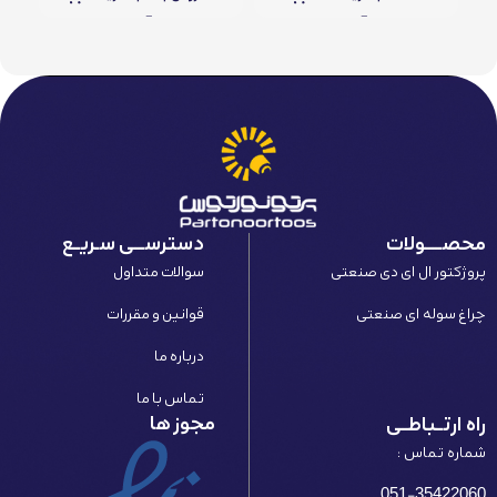
محصـــــولات
دسترســـی سـریــع
پروژکتور ال ای دی صنعتی
سوالات متداول
چراغ سوله ای صنعتی
قوانین و مقررات
درباره ما
تماس با ما
مجوز ها
راه ارتــباطــی
شماره تماس :
051-35422060