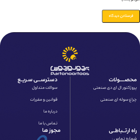
محصـــــولات
دسترســـی سـریــع
پروژکتور ال ای دی صنعتی
سوالات متداول
چراغ سوله ای صنعتی
قوانین و مقررات
درباره ما
تماس با ما
مجوز ها
راه ارتــباطــی
شماره تماس :