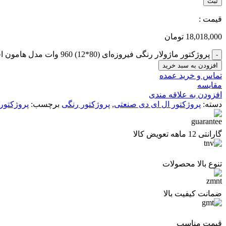
قیمت :
18,018,000
تومان
پروژکتور ماژولار رنگی فیروزه‌ای (80*12) 960 وات مدل هامون افقی عدد
-
افزودن به سبد خرید
تماس و خرید عمده
مقايسه
افزودن به علاقه مندی
دسته:
پروژکتور ال ای دی صنعتی
,
پروژکتور رنگی
برچسب:
پروژکتور
گارانتی 12 ماهه تعویض کالا
تنوع بالا محصولات
ضمانت کیفیت بالا
قیمت مناسب