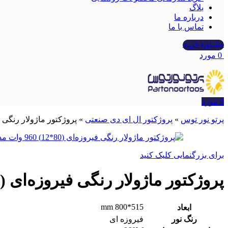
بلاگ
درباره ما
تماس با ما
مشــاوره خریــد
0
مورد
0
مورد
پرتو نور توس
»
پروژکتور ال ای دی صنعتی
»
پروژکتور ماژولار رنگی فیروزه‌ای (80*12) 60
برای بزرگنمایی کلیک کنید
پروژکتور ماژولار رنگی فیروزه‌ای (80*12) 960 وات مدل هامون افقی
515*800 mm
ابعاد
رنگ نور
فیروزه ای