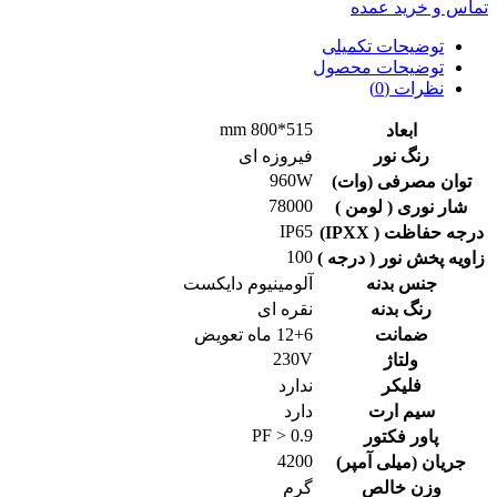
تماس و خرید عمده
توضیحات تکمیلی
توضیحات محصول
نظرات (0)
515*800 mm
ابعاد
رنگ نور
فیروزه ای
960W
توان مصرفی (وات)
78000
شار نوری ( لومن )
IP65
درجه حفاظت ( IPXX)
100
زاویه پخش نور ( درجه )
جنس بدنه
آلومینیوم دایکست
رنگ بدنه
نقره ای
ضمانت
12+6 ماه تعویض
230V
ولتاژ
فلیکر
ندارد
سیم ارت
دارد
PF > 0.9
پاور فکتور
4200
جریان (میلی آمپر)
وزن خالص
گرم