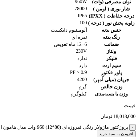
960W
توان مصرفی (وات)
78000
شار نوری ( لومن )
IP65
درجه حفاظت ( IPXX)
100
زاویه پخش نور ( درجه )
جنس بدنه
آلومینیوم دایکست
رنگ بدنه
نقره ای
ضمانت
12+6 ماه تعویض
230V
ولتاژ
فلیکر
ندارد
سیم ارت
دارد
PF > 0.9
پاور فکتور
4200
جریان (میلی آمپر)
وزن خالص
گرم
وزن با بسته‌بندی
کیلوگرم
قیمت :
18,018,000
تومان
پروژکتور ماژولار رنگی فیروزه‌ای (80*12) 960 وات مدل هامون افقی عدد
-
افزودن به سبد خرید