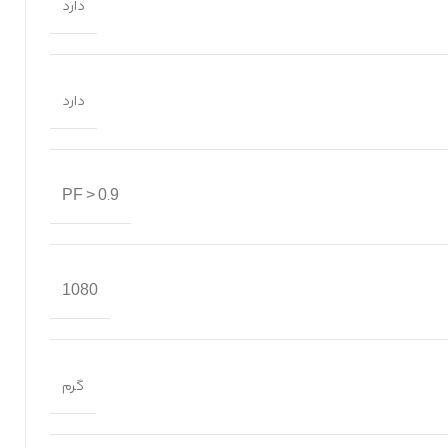
دارد
دارد
PF > 0.9
1080
گرم