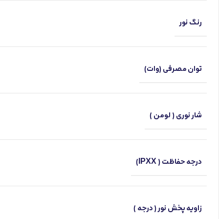
رنگ نور
توان مصرفی (وات)
شار نوری ( لومن )
درجه حفاظت ( IPXX)
زاویه پخش نور ( درجه )