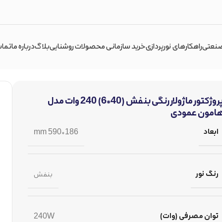
صنعتی
راهکارهای نورپردازی
خرید سازمانی محصولات روشنایی
بلاگ
درباره ما
تماس
پروژکتور ماژولار رنگی بنفش (40*6) 240 وات مدل
امون عمودی
ابعاد
186*590 mm
رنگ نور
بنفش
توان مصرفی (وات)
240W