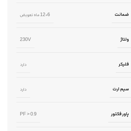
ضمانت
12+6 ماه تعویض
ولتاژ
230V
فلیکر
دارد
سیم ارت
دارد
پاور فکتور
PF > 0.9