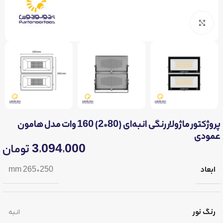
برای بزرگنمایی کلیک کنید
پروژکتور ماژولار رنگی انبه‌ای (80*2) 160 وات مدل هامون
عمودی
3,094,000
تومان
ابعاد
250*265 mm
رنگ نور
انبه