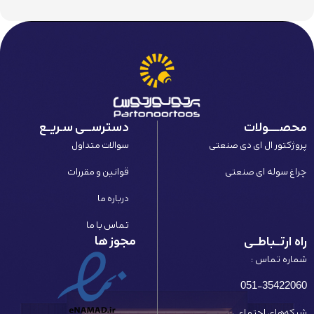
محصـــــولات
دسترســـی سـریــع
پروژکتور ال ای دی صنعتی
سوالات متداول
چراغ سوله ای صنعتی
قوانین و مقررات
درباره ما
تماس با ما
مجوز ها
راه ارتــباطــی
شماره تماس :
051-35422060
شبکه‌های اجتماعی: