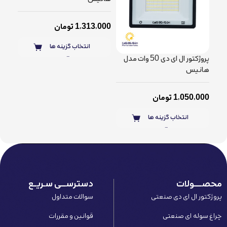
1,313,000
تومان
انتخاب گزینه ها
پروژکتور ال ای دی 50 وات مدل
هانیس
هان
1,050,000
تومان
,000
انتخاب گزینه ها
محصـــــولات
دسترســـی سـریــع
پروژکتور ال ای دی صنعتی
سوالات متداول
چراغ سوله ای صنعتی
قوانین و مقررات