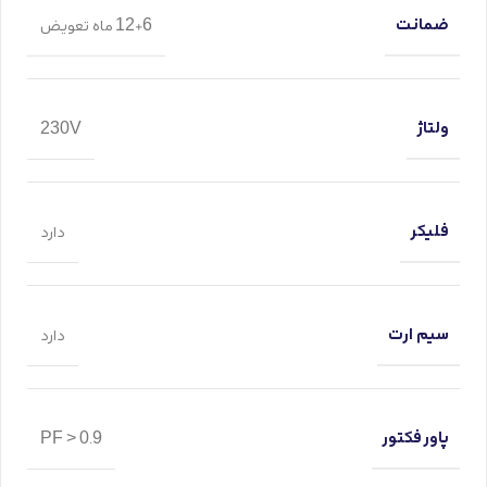
ضمانت
12+6 ماه تعویض
ولتاژ
230V
فلیکر
دارد
سیم ارت
دارد
پاور فکتور
PF > 0.9