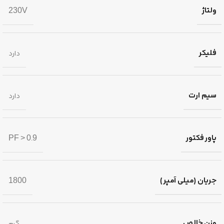
ولتاژ
230V
فلیکر
دارد
سیم ارت
دارد
پاور فکتور
PF > 0.9
جریان (میلی آمپر)
1800
وزن خالص
گرم