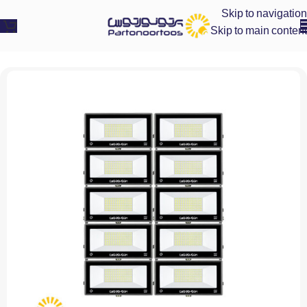
Skip to navigation
Skip to main content
پرتو نور توس
»
پروژکتور ال ای دی صنعتی
»
پروژکتور ماژولار (40*10) 400 وات مدل هامون افقی