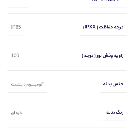
درجه حفاظت ( IPXX)
IP65
زاویه پخش نور ( درجه )
100
جنس بدنه
آلومینیوم دایکست
رنگ بدنه
نقره ای